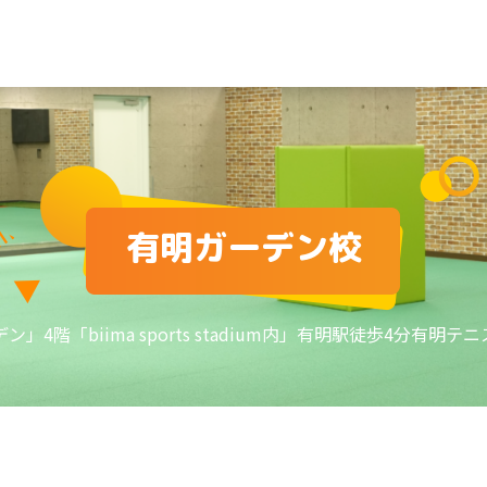
有明ガーデン校
デン」4階
「biima sports stadium内」
有明駅徒歩4分
有明テニ