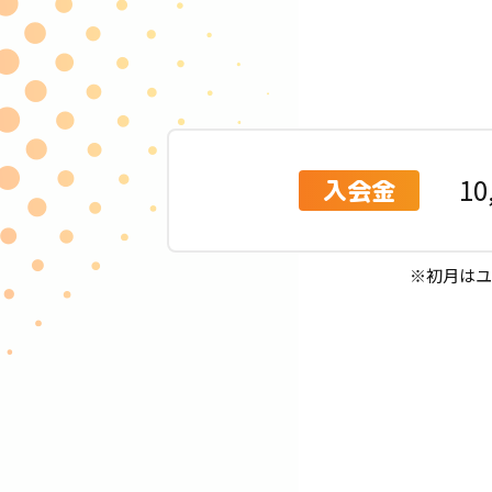
10
入会金
※初月はユ