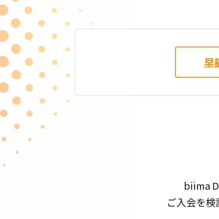
早
biim
ご入会を検